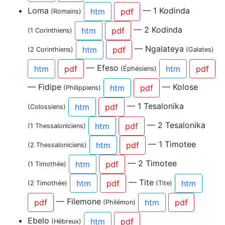
Loma
— 1 Kodinda
htm
pdf
(Romains)
— 2 Kodinda
htm
pdf
(1 Corinthiens)
— Ngalateya
htm
pdf
(2 Corinthiens)
(Galates)
— Efeso
htm
pdf
htm
pdf
(Éphésiens)
— Fidipe
— Kolose
htm
pdf
(Philippiens)
— 1 Tesalonika
htm
pdf
(Colossiens)
— 2 Tesalonika
htm
pdf
(1 Thessaloniciens)
— 1 Timotee
htm
pdf
(2 Thessaloniciens)
— 2 Timotee
htm
pdf
(1 Timothée)
— Tite
htm
pdf
htm
(2 Timothée)
(Tite)
— Filemone
pdf
htm
pdf
(Philémon)
Ebelo
htm
pdf
(Hébreux)