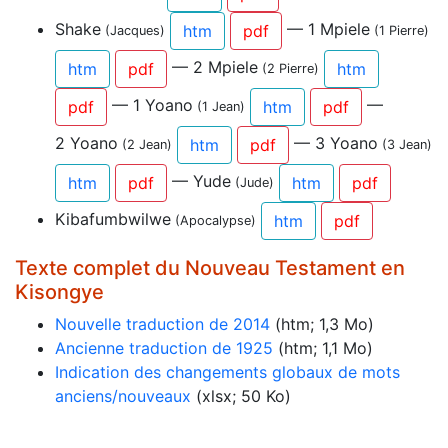
Shake
— 1 Mpiele
htm
pdf
(Jacques)
(1 Pierre)
— 2 Mpiele
htm
pdf
htm
(2 Pierre)
— 1 Yoano
—
pdf
htm
pdf
(1 Jean)
2 Yoano
— 3 Yoano
htm
pdf
(2 Jean)
(3 Jean)
— Yude
htm
pdf
htm
pdf
(Jude)
Kibafumbwilwe
htm
pdf
(Apocalypse)
Texte complet du Nouveau Testament en
Kisongye
Nouvelle traduction de 2014
(htm; 1,3 Mo)
Ancienne traduction de 1925
(htm; 1,1 Mo)
Indication des changements globaux de mots
anciens/nouveaux
(xlsx; 50 Ko)