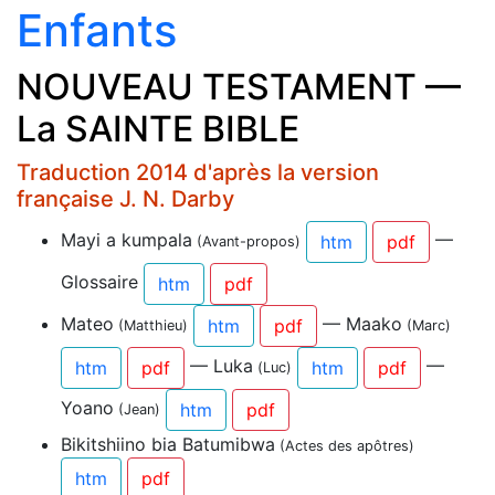
Enfants
NOUVEAU TESTAMENT —
La SAINTE BIBLE
Traduction 2014 d'après la version
française J. N. Darby
Mayi a kumpala
—
htm
pdf
(Avant-propos)
Glossaire
htm
pdf
Mateo
— Maako
htm
pdf
(Matthieu)
(Marc)
— Luka
—
htm
pdf
htm
pdf
(Luc)
Yoano
htm
pdf
(Jean)
Bikitshiino bia Batumibwa
(Actes des apôtres)
htm
pdf